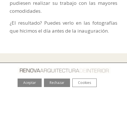
pudiesen realizar su trabajo con las mayores
comodidades.
¿El resultado? Puedes verlo en las fotografías
que hicimos el día antes de la inauguración.
TRABAJAMOS PARA PARTICULARES, EMPRESAS, LOCALES,
OFICINAS, RESTAURANTES, TIENDAS…
Aceptar
Rechazar
Cookies
¡Y CUALQUIER LUGAR DONDE HAYA ALGUNA PARED!
Renova Arquitectura de Interior
Si quieres que tu reforma o la decoración de tu hogar se
convierta en lo que deseas, no dudes en contactar con
nosotros.
Avda. Laburdi, 1 – Esc. Izda – 6º Dcha – 48012 – Bilbao