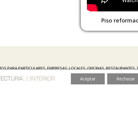
Piso reformad
OS PARA PARTICULARES, EMPRESAS, LOCALES, OFICINAS, RESTAURANTES,
¡Y CUALQUIER LUGAR DONDE HAYA ALGUNA PARED!
Aceptar
Rechazar
Renova Arquitectura de Interior
 o la decoración de tu hogar se convierta en lo que deseas, no dudes 
Avda. Laburdi, 1 – Esc. Izda – 6º Dcha – 48012 – Bilbao
info@renovadecoracion.com
Teléfono:
660.470.889